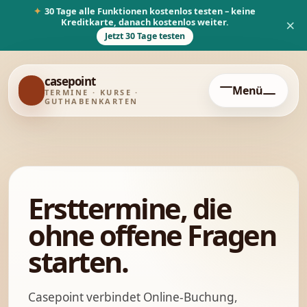
✦
30 Tage alle Funktionen kostenlos testen – keine
Kreditkarte, danach kostenlos weiter.
×
Jetzt 30 Tage testen
casepoint
✓
Menü
TERMINE · KURSE ·
GUTHABENKARTEN
Ersttermine, die
ohne offene Fragen
starten.
Casepoint verbindet Online-Buchung,