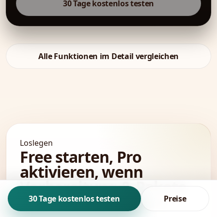
30 Tage kostenlos testen
Alle Funktionen im Detail vergleichen
Loslegen
Free starten, Pro
aktivieren, wenn
Vorbereitung & Pakete
zum Thema werden.
30 Tage kostenlos testen
Preise