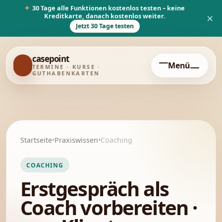
✦
30 Tage alle Funktionen kostenlos testen – keine
Kreditkarte, danach kostenlos weiter.
×
Jetzt 30 Tage testen
casepoint
✓
Menü
TERMINE · KURSE ·
GUTHABENKARTEN
Startseite
•
Praxiswissen
•
Coaching
COACHING
Erstgespräch als
Coach vorbereiten ·